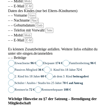
– – Mobil
– – E-Mail
Daten des Kindes (nur bei Eltern-/Kindturnen)
– – Vorname
– – Nachname
– – Geburtsdatum
– – Telefon mit Vorwahl
– – Mobil
– – E-Mail
Es können Zusatzbeiträge anfallen. Weitere Infos erhältst du
unter sttv-singen.de/anmelden
– – Beiträge
Erwachsene
96 €
Ehepaare
174 €
Familienbeitrag
96 €
Passives Mitglied
36 €
1. Kind bis 18 Jahre
72 €
2. Kind bis 18 Jahre
60 €
ab dem 3. Kind
beitragsfrei
Schüler / Azubis / Studis bis 25 Jahre
78 € auf Antrag
Rentner/in
72 €
Rentnerehepaare
108 €
Wichtige Hinweise zu §7 der Satzung – Beendigung der
Mitgliedschaft