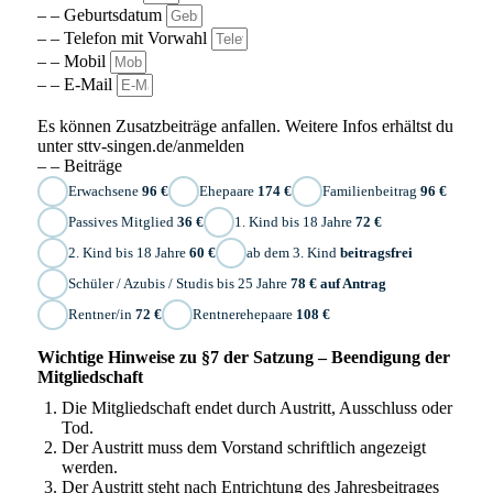
– – Geburtsdatum
– – Telefon mit Vorwahl
– – Mobil
– – E-Mail
Es können Zusatzbeiträge anfallen. Weitere Infos erhältst du
unter sttv-singen.de/anmelden
– – Beiträge
Erwachsene
96 €
Ehepaare
174 €
Familienbeitrag
96 €
Passives Mitglied
36 €
1. Kind bis 18 Jahre
72 €
2. Kind bis 18 Jahre
60 €
ab dem 3. Kind
beitragsfrei
Schüler / Azubis / Studis bis 25 Jahre
78 € auf Antrag
Rentner/in
72 €
Rentnerehepaare
108 €
Wichtige Hinweise zu §7 der Satzung – Beendigung der
Mitgliedschaft
Die Mitgliedschaft endet durch Austritt, Ausschluss oder
Tod.
Der Austritt muss dem Vorstand schriftlich angezeigt
werden.
Der Austritt steht nach Entrichtung des Jahresbeitrages