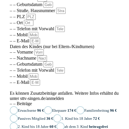
– – Geburtsdatum
– – Straße, Hausnummer
– – PLZ
– – Ort
– – Telefon mit Vorwahl
– – Mobil
– – E-Mail
Daten des Kindes (nur bei Eltern-/Kindturnen)
– – Vorname
– – Nachname
– – Geburtsdatum
– – Telefon mit Vorwahl
– – Mobil
– – E-Mail
Es können Zusatzbeiträge anfallen. Weitere Infos erhältst du
unter sttv-singen.de/anmelden
– – Beiträge
Erwachsene
96 €
Ehepaare
174 €
Familienbeitrag
96 €
Passives Mitglied
36 €
1. Kind bis 18 Jahre
72 €
2. Kind bis 18 Jahre
60 €
ab dem 3. Kind
beitragsfrei