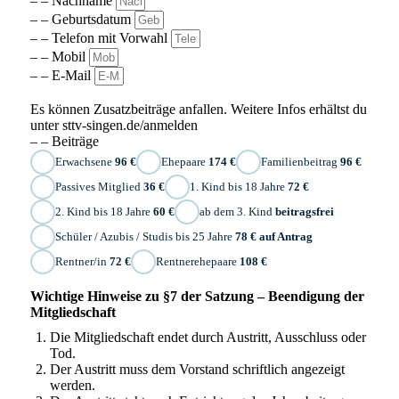
– – Nachname
– – Geburtsdatum
– – Telefon mit Vorwahl
– – Mobil
– – E-Mail
Es können Zusatzbeiträge anfallen. Weitere Infos erhältst du
unter sttv-singen.de/anmelden
– – Beiträge
Erwachsene
96 €
Ehepaare
174 €
Familienbeitrag
96 €
Passives Mitglied
36 €
1. Kind bis 18 Jahre
72 €
2. Kind bis 18 Jahre
60 €
ab dem 3. Kind
beitragsfrei
Schüler / Azubis / Studis bis 25 Jahre
78 € auf Antrag
Rentner/in
72 €
Rentnerehepaare
108 €
Wichtige Hinweise zu §7 der Satzung – Beendigung der
Mitgliedschaft
Die Mitgliedschaft endet durch Austritt, Ausschluss oder
Tod.
Der Austritt muss dem Vorstand schriftlich angezeigt
werden.