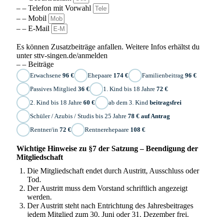
– – Telefon mit Vorwahl
– – Mobil
– – E-Mail
Es können Zusatzbeiträge anfallen. Weitere Infos erhältst du
unter sttv-singen.de/anmelden
– – Beiträge
Erwachsene
96 €
Ehepaare
174 €
Familienbeitrag
96 €
Passives Mitglied
36 €
1. Kind bis 18 Jahre
72 €
2. Kind bis 18 Jahre
60 €
ab dem 3. Kind
beitragsfrei
Schüler / Azubis / Studis bis 25 Jahre
78 € auf Antrag
Rentner/in
72 €
Rentnerehepaare
108 €
Wichtige Hinweise zu §7 der Satzung – Beendigung der
Mitgliedschaft
Die Mitgliedschaft endet durch Austritt, Ausschluss oder
Tod.
Der Austritt muss dem Vorstand schriftlich angezeigt
werden.
Der Austritt steht nach Entrichtung des Jahresbeitrages
jedem Mitglied zum 30. Juni oder 31. Dezember frei.