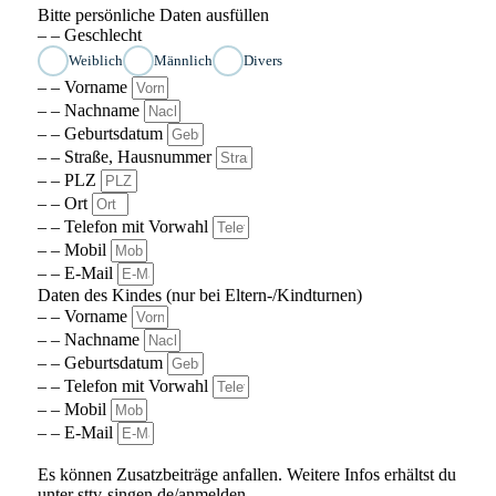
Bitte persönliche Daten ausfüllen
– – Geschlecht
Weiblich
Männlich
Divers
– – Vorname
– – Nachname
– – Geburtsdatum
– – Straße, Hausnummer
– – PLZ
– – Ort
– – Telefon mit Vorwahl
– – Mobil
– – E-Mail
Daten des Kindes (nur bei Eltern-/Kindturnen)
– – Vorname
– – Nachname
– – Geburtsdatum
– – Telefon mit Vorwahl
– – Mobil
– – E-Mail
Es können Zusatzbeiträge anfallen. Weitere Infos erhältst du
unter sttv-singen.de/anmelden