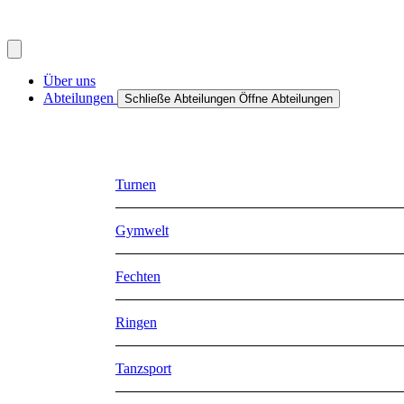
Inhalt
springen
Über uns
Abteilungen
Schließe Abteilungen
Öffne Abteilungen
Turnen
Gymwelt
Fechten
Ringen
Tanzsport