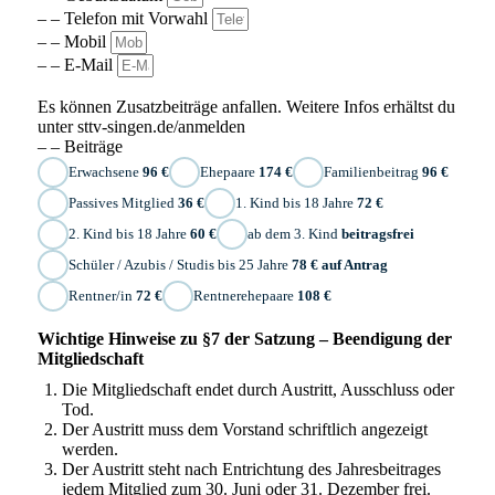
– – Telefon mit Vorwahl
– – Mobil
– – E-Mail
Es können Zusatzbeiträge anfallen. Weitere Infos erhältst du
unter sttv-singen.de/anmelden
– – Beiträge
Erwachsene
96 €
Ehepaare
174 €
Familienbeitrag
96 €
Passives Mitglied
36 €
1. Kind bis 18 Jahre
72 €
2. Kind bis 18 Jahre
60 €
ab dem 3. Kind
beitragsfrei
Schüler / Azubis / Studis bis 25 Jahre
78 € auf Antrag
Rentner/in
72 €
Rentnerehepaare
108 €
Wichtige Hinweise zu §7 der Satzung – Beendigung der
Mitgliedschaft
Die Mitgliedschaft endet durch Austritt, Ausschluss oder
Tod.
Der Austritt muss dem Vorstand schriftlich angezeigt
werden.
Der Austritt steht nach Entrichtung des Jahresbeitrages
jedem Mitglied zum 30. Juni oder 31. Dezember frei.