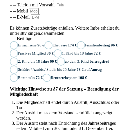
– – Telefon mit Vorwahl
– – Mobil
– – E-Mail
Es können Zusatzbeiträge anfallen. Weitere Infos erhältst du
unter sttv-singen.de/anmelden
– – Beiträge
Erwachsene
96 €
Ehepaare
174 €
Familienbeitrag
96 €
Passives Mitglied
36 €
1. Kind bis 18 Jahre
72 €
2. Kind bis 18 Jahre
60 €
ab dem 3. Kind
beitragsfrei
Schüler / Azubis / Studis bis 25 Jahre
78 € auf Antrag
Rentner/in
72 €
Rentnerehepaare
108 €
Wichtige Hinweise zu §7 der Satzung – Beendigung der
Mitgliedschaft
Die Mitgliedschaft endet durch Austritt, Ausschluss oder
Tod.
Der Austritt muss dem Vorstand schriftlich angezeigt
werden.
Der Austritt steht nach Entrichtung des Jahresbeitrages
jedem Mitglied zum 30. Juni oder 31. Dezember frei.