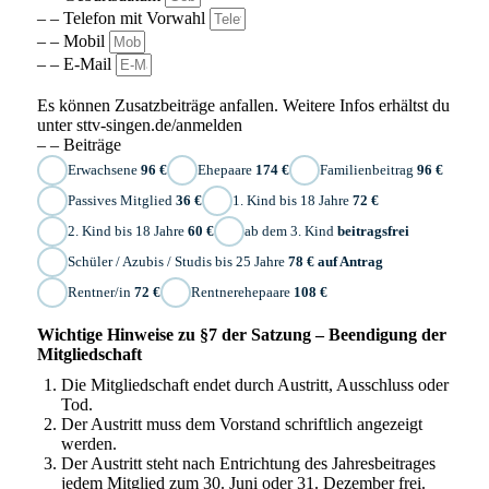
– – Telefon mit Vorwahl
– – Mobil
– – E-Mail
Es können Zusatzbeiträge anfallen. Weitere Infos erhältst du
unter sttv-singen.de/anmelden
– – Beiträge
Erwachsene
96 €
Ehepaare
174 €
Familienbeitrag
96 €
Passives Mitglied
36 €
1. Kind bis 18 Jahre
72 €
2. Kind bis 18 Jahre
60 €
ab dem 3. Kind
beitragsfrei
Schüler / Azubis / Studis bis 25 Jahre
78 € auf Antrag
Rentner/in
72 €
Rentnerehepaare
108 €
Wichtige Hinweise zu §7 der Satzung – Beendigung der
Mitgliedschaft
Die Mitgliedschaft endet durch Austritt, Ausschluss oder
Tod.
Der Austritt muss dem Vorstand schriftlich angezeigt
werden.
Der Austritt steht nach Entrichtung des Jahresbeitrages
jedem Mitglied zum 30. Juni oder 31. Dezember frei.