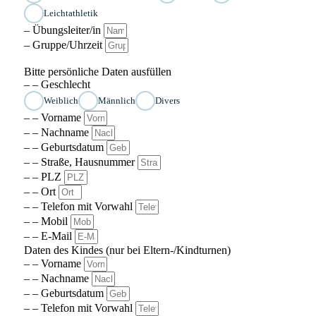
Leichtathletik
– Übungsleiter/in
– Gruppe/Uhrzeit
Bitte persönliche Daten ausfüllen
– – Geschlecht
Weiblich
Männlich
Divers
– – Vorname
– – Nachname
– – Geburtsdatum
– – Straße, Hausnummer
– – PLZ
– – Ort
– – Telefon mit Vorwahl
– – Mobil
– – E-Mail
Daten des Kindes (nur bei Eltern-/Kindturnen)
– – Vorname
– – Nachname
– – Geburtsdatum
– – Telefon mit Vorwahl