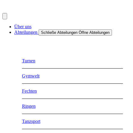
Inhalt
springen
Über uns
Abteilungen
Schließe Abteilungen
Öffne Abteilungen
Turnen
Gymwelt
Fechten
Ringen
Tanzsport