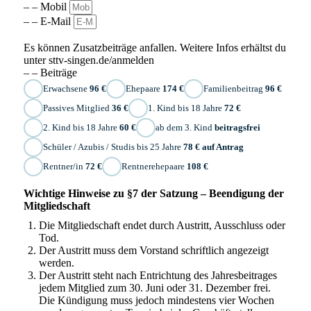
– – Mobil
– – E-Mail
Es können Zusatzbeiträge anfallen. Weitere Infos erhältst du
unter sttv-singen.de/anmelden
– – Beiträge
Erwachsene
96 €
Ehepaare
174 €
Familienbeitrag
96 €
Passives Mitglied
36 €
1. Kind bis 18 Jahre
72 €
2. Kind bis 18 Jahre
60 €
ab dem 3. Kind
beitragsfrei
Schüler / Azubis / Studis bis 25 Jahre
78 € auf Antrag
Rentner/in
72 €
Rentnerehepaare
108 €
Wichtige Hinweise zu §7 der Satzung – Beendigung der
Mitgliedschaft
Die Mitgliedschaft endet durch Austritt, Ausschluss oder
Tod.
Der Austritt muss dem Vorstand schriftlich angezeigt
werden.
Der Austritt steht nach Entrichtung des Jahresbeitrages
jedem Mitglied zum 30. Juni oder 31. Dezember frei.
Die Kündigung muss jedoch mindestens vier Wochen