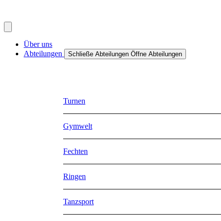
Inhalt
springen
Über uns
Abteilungen
Schließe Abteilungen
Öffne Abteilungen
Turnen
Gymwelt
Fechten
Ringen
Tanzsport